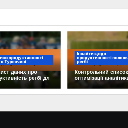
Інсайти щодо
ики продуктивності
продуктивності польсь
 в Туреччині
регбі
лист даних про
Контрольний список
уктивність регбі для
оптимізації аналітик
цьких тренерів
продуктивності регб
Польщі