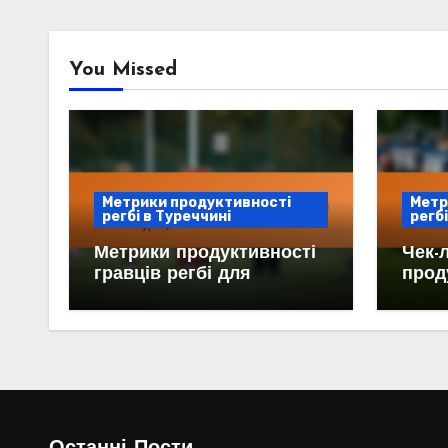
You Missed
Метрики продуктивності
Метр
регбі в Туреччині
регбі
Метрики продуктивності
Чек-
гравців регбі для
прод
турецьких лігових
туре
змагань