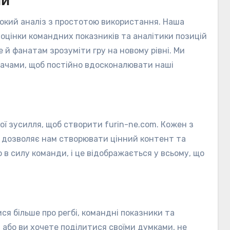
ий
окий аналіз з простотою використання. Наша
оцінки командних показників та аналітики позицій
е й фанатам зрозуміти гру на новому рівні. Ми
ачами, щоб постійно вдосконалювати наші
вої зусилля, щоб створити furin-ne.com. Кожен з
о дозволяє нам створювати цінний контент та
 в силу команди, і це відображається у всьому, що
я більше про регбі, командні показники та
я або ви хочете поділитися своїми думками, не