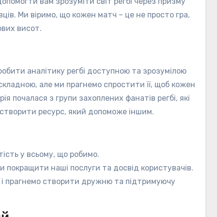
допомогти вам зрозуміти світ регбі через призму
ців. Ми віримо, що кожен матч – це не просто гра,
ових висот.
робити аналітику регбі доступною та зрозумілою
складною, але ми прагнемо спростити її, щоб кожен
ія почалася з групи захоплених фанатів регбі, які
 створити ресурс, який допоможе іншим.
тість у всьому, що робимо.
би покращити наші послуги та досвід користувачів.
в і прагнемо створити дружню та підтримуючу