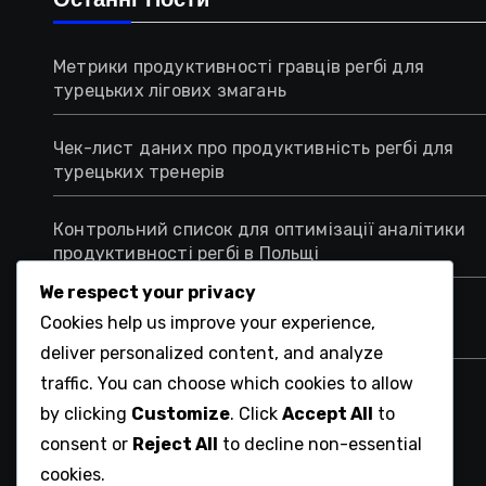
Останні Пости
Метрики продуктивності гравців регбі для
турецьких лігових змагань
Чек-лист даних про продуктивність регбі для
турецьких тренерів
Контрольний список для оптимізації аналітики
продуктивності регбі в Польщі
We respect your privacy
Аналітика позицій гравців регбі для
Cookies help us improve your experience,
в’єтнамських команд
deliver personalized content, and analyze
traffic. You can choose which cookies to allow
Контрольний список для оцінки показників
by clicking
Customize
. Click
Accept All
to
продуктивності регбі в Японії
consent or
Reject All
to decline non-essential
cookies.