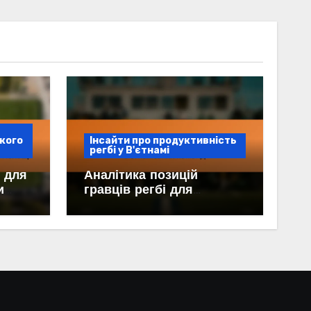
кого
Інсайти про продуктивність
регбі у В'єтнамі
 для
Аналітика позицій
и
гравців регбі для
і в
в’єтнамських команд