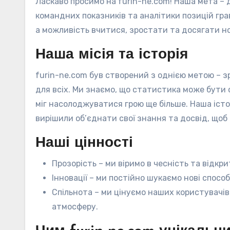
Ласкаво просимо на furin-ne.com! Наша мета – 
командних показників та аналітики позицій грав
а можливість вчитися, зростати та досягати н
Наша місія та історія
furin-ne.com був створений з однією метою – з
для всіх. Ми знаємо, що статистика може бути 
міг насолоджуватися грою ще більше. Наша істор
вирішили об’єднати свої знання та досвід, щоб
Наші цінності
Прозорість – ми віримо в чесність та відкри
Інновації – ми постійно шукаємо нові спосо
Спільнота – ми цінуємо наших користувачі
атмосферу.