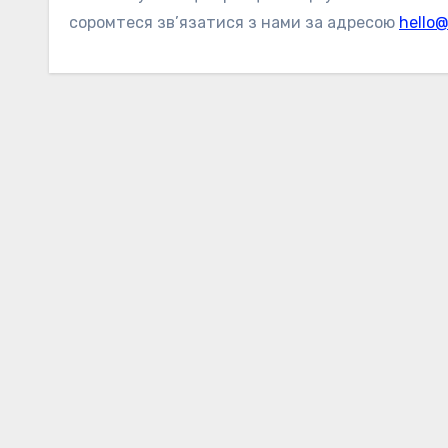
соромтеся зв’язатися з нами за адресою
hello