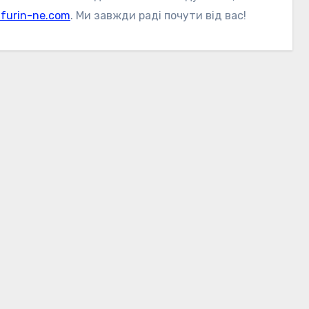
@furin-ne.com
. Ми завжди раді почути від вас!