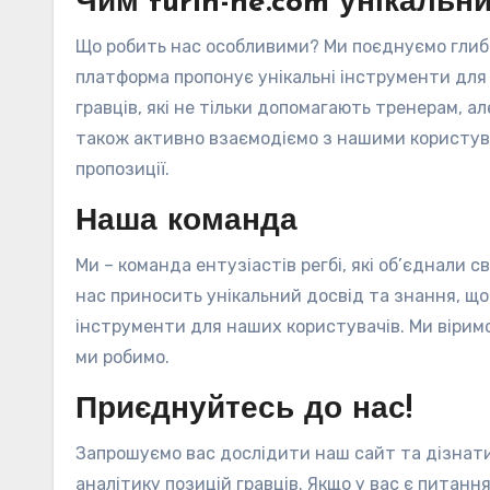
Чим furin-ne.com унікальн
Що робить нас особливими? Ми поєднуємо глиб
платформа пропонує унікальні інструменти для 
гравців, які не тільки допомагають тренерам, ал
також активно взаємодіємо з нашими користув
пропозиції.
Наша команда
Ми – команда ентузіастів регбі, які об’єднали с
нас приносить унікальний досвід та знання, щ
інструменти для наших користувачів. Ми віримо
ми робимо.
Приєднуйтесь до нас!
Запрошуємо вас дослідити наш сайт та дізнатис
аналітику позицій гравців. Якщо у вас є питанн