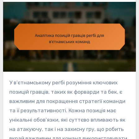
У в’єтнамському регбі розуміння ключових
позицій гравців, таких як форварди та бек, є
важливим для покращення стратегії команди
та її результативності. Кожна позиція має
унікальні обов’язки, які суттєво впливають як
на атакуючу, так і на захисну гру, що робить
вкрай важливим для команд використовувати