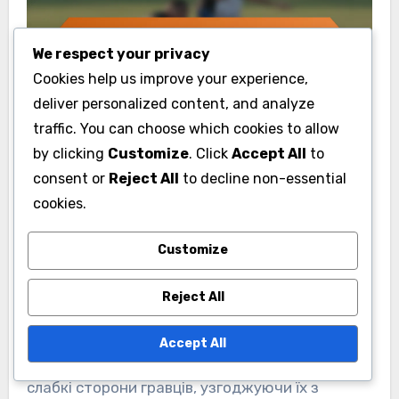
We respect your privacy
Cookies help us improve your experience,
deliver personalized content, and analyze
traffic. You can choose which cookies to allow
by clicking
Customize
. Click
Accept All
to
consent or
Reject All
to decline non-essential
Як в’єтнамські команди
cookies.
можуть оптимізувати
Customize
стратегії позицій
гравців?
Reject All
В’єтнамські команди можуть оптимізувати
Accept All
стратегії позицій гравців, аналізуючи сильні та
слабкі сторони гравців, узгоджуючи їх з