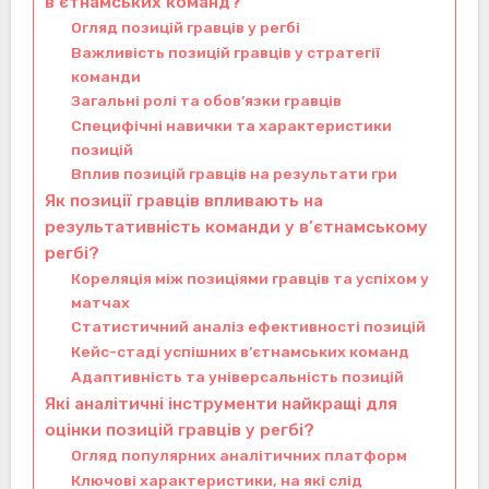
в’єтнамських команд?
Огляд позицій гравців у регбі
Важливість позицій гравців у стратегії
команди
Загальні ролі та обов’язки гравців
Специфічні навички та характеристики
позицій
Вплив позицій гравців на результати гри
Як позиції гравців впливають на
результативність команди у в’єтнамському
регбі?
Кореляція між позиціями гравців та успіхом у
матчах
Статистичний аналіз ефективності позицій
Кейс-стаді успішних в’єтнамських команд
Адаптивність та універсальність позицій
Які аналітичні інструменти найкращі для
оцінки позицій гравців у регбі?
Огляд популярних аналітичних платформ
Ключові характеристики, на які слід