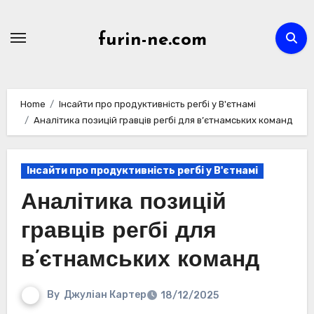
Skip
to
furin-ne.com
content
Home
Інсайти про продуктивність регбі у В'єтнамі
Аналітика позицій гравців регбі для в’єтнамських команд
Інсайти про продуктивність регбі у В'єтнамі
Аналітика позицій
гравців регбі для
в’єтнамських команд
By
Джуліан Картер
18/12/2025