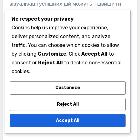
візуалізації успішних дій можуть підвищити
впевненість і зменшити тривогу.
We respect your privacy
Cookies help us improve your experience,
Мотивація та стратегії
deliver personalized content, and analyze
встановлення цілей
traffic. You can choose which cookies to allow
by clicking
Customize
. Click
Accept All
to
Мотивація є ключовим фактором виступів у
consent or
Reject All
to decline non-essential
регбі, а встановлення чітких, досяжних цілей
cookies.
може значно підвищити прагнення гравця. Цілі
повинні бути специфічними, вимірювальними,
Customize
досяжними, рел
Reject All
Accept All