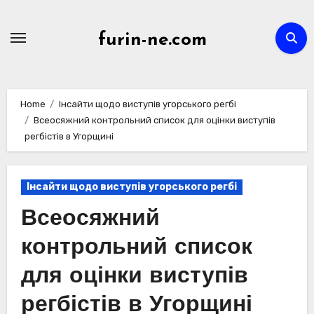
Skip
to
furin-ne.com
content
Home
Інсайти щодо виступів угорського регбі
Всеосяжний контрольний список для оцінки виступів
регбістів в Угорщині
Інсайти щодо виступів угорського регбі
Всеосяжний
контрольний список
для оцінки виступів
регбістів в Угорщині