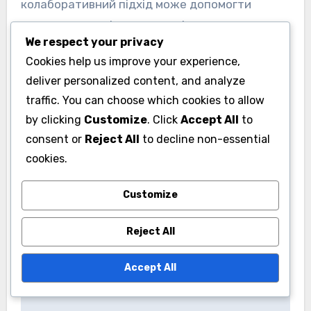
колаборативний підхід може допомогти
гравцям зрозуміти актуальність даних про
We respect your privacy
продуктивність і мотивувати їх активно брати
Cookies help us improve your experience,
участь у своєму розвитку.
deliver personalized content, and analyze
traffic. You can choose which cookies to allow
by clicking
Customize
. Click
Accept All
to
consent or
Reject All
to decline non-essential
cookies.
Post
Customize
Метрики
navigation
продуктивності
Reject All
команди з регбі для
розвитку молоді в
Accept All
Таїланді