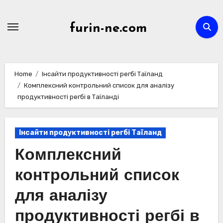
Skip
to
furin-ne.com
content
Home
Інсайти продуктивності регбі Таїланд
Комплексний контрольний список для аналізу
продуктивності регбі в Таїланді
Інсайти продуктивності регбі Таїланд
Комплексний
контрольний список
для аналізу
продуктивності регбі в