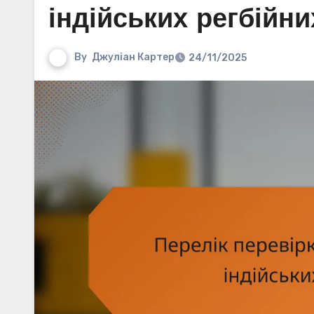
індійських регбійн
By
Джуліан Картер
24/11/2025