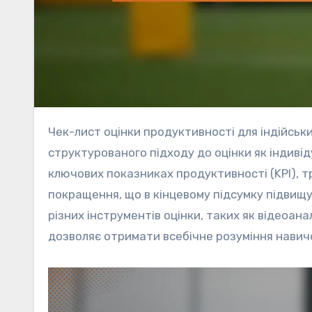
Чек-лист оцінки продуктивності для індійських регбійних команд розроблений для надання
структурованого підходу до оцінки як індиві
ключових показниках продуктивності (KPI), т
покращення, що в кінцевому підсумку підвищ
різних інструментів оцінки, таких як відеоана
дозволяє отримати всебічне розуміння навичок