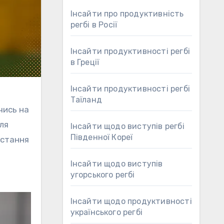
Інсайти про продуктивність
регбі в Росії
Інсайти продуктивності регбі
в Греції
Інсайти продуктивності регбі
Таїланд
чись на
ля
Інсайти щодо виступів регбі
Південної Кореї
истання
Інсайти щодо виступів
угорського регбі
Інсайти щодо продуктивності
українського регбі