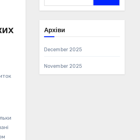
for:
ких
Архіви
December 2025
November 2025
виток
ільки
нані
ом