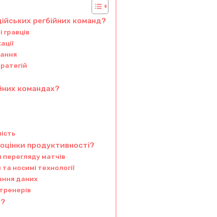
дійських регбійних команд?
 гравців
ації
вання
ратегій
ійних командах?
лість
 оцінки продуктивності?
 перегляду матчів
 та носимі технології
ання даних
 тренерів
і?