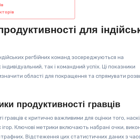
ів
кторів
продуктивності для індійсь
індійських регбійних команд зосереджуються на
індивідуальний, так і командний успіх. Ці показники
визначити області для покращення та спрямувати роз
ики продуктивності гравців
 гравців є критично важливими для оцінки того, наск
с ігор. Ключові метрики включають набрані очки, вико
ь штрафних. Відстеження цих статистичних даних з час