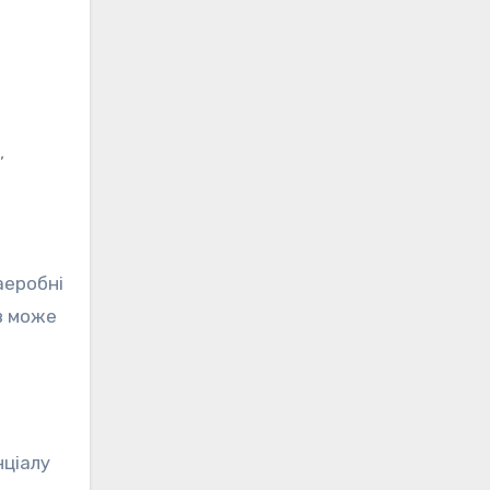
,
аеробні
ів може
нціалу