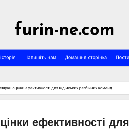
furin-ne.com
історія
Напишіть нам
Домашня сторінка
Пости
евірки оцінки ефективності для індійських регбійних команд
оцінки ефективності для