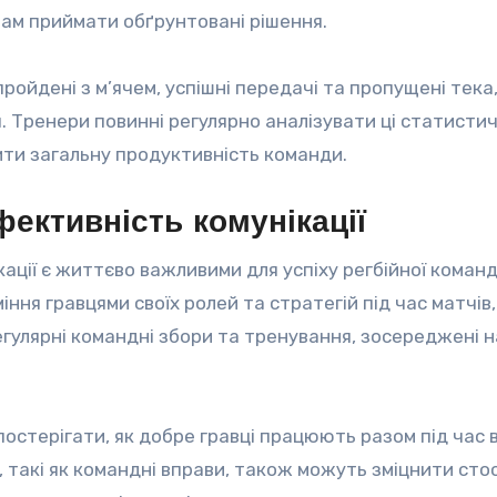
ам приймати обґрунтовані рішення.
 пройдені з м’ячем, успішні передачі та пропущені тека
 Тренери повинні регулярно аналізувати ці статистичн
ити загальну продуктивність команди.
ективність комунікації
ації є життєво важливими для успіху регбійної коман
іння гравцями своїх ролей та стратегій під час матчів
гулярні командні збори та тренування, зосереджені н
остерігати, як добре гравці працюють разом під час 
аці, такі як командні вправи, також можуть зміцнити сто