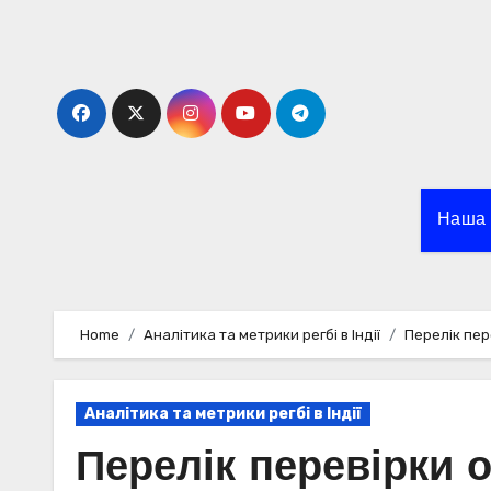
Skip
to
content
Наша 
Home
Аналітика та метрики регбі в Індії
Перелік пер
Аналітика та метрики регбі в Індії
Перелік перевірки 