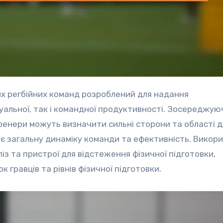
дуальної, так і командної продуктивності. Зосереджую
ренери можуть визначити сильні сторони та області д
ує загальну динаміку команди та ефективність. Викор
ліз та пристрої для відстеження фізичної підготовки,
 гравців та рівнів фізичної підготовки.