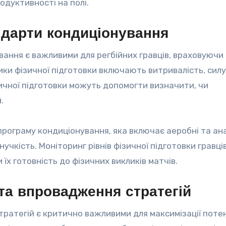
дуктивності на полі.
андарти кондиціонування
вання є важливими для регбійних гравців, враховуючи
ки фізичної підготовки включають витривалість, силу
зичної підготовки можуть допомогти визначити, чи
.
рограму кондиціонування, яка включає аеробні та ан
нучкість. Моніторинг рівнів фізичної підготовки гравц
х готовність до фізичних викликів матчів.
та впровадження стратегій
ратегій є критично важливими для максимізації поте