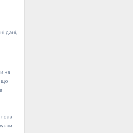
,
і дані,
ди на
, що
а
вправ
сунки