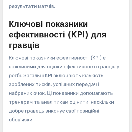
результати матчів.
Ключові показники
ефективності (KPI) для
гравців
Ключові показники ефективності (KPI) є
важливими для оцінки ефективності гравців у
регбі. Загальні KPI включають кількість
зроблених тисків, успішних передач і
набраних очок. Ці показники допомагають
тренерам та аналітикам оцінити, наскільки
добре гравець виконує свої позиційні
обов’язки.