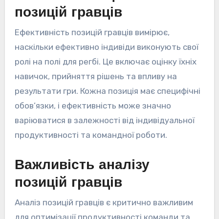
позицій гравців
Ефективність позицій гравців вимірює,
наскільки ефективно індивіди виконують свої
ролі на полі для регбі. Це включає оцінку їхніх
навичок, прийняття рішень та впливу на
результати гри. Кожна позиція має специфічні
обов’язки, і ефективність може значно
варіюватися в залежності від індивідуальної
продуктивності та командної роботи.
Важливість аналізу
позицій гравців
Аналіз позицій гравців є критично важливим
для оптимізації продуктивності команди та