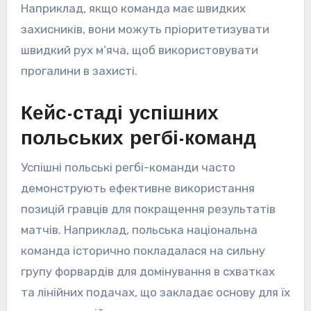
Наприклад, якщо команда має швидких
захисників, вони можуть пріоритетизувати
швидкий рух м’яча, щоб використовувати
прогалини в захисті.
Кейс-стаді успішних
польських регбі-команд
Успішні польські регбі-команди часто
демонструють ефективне використання
позицій гравців для покращення результатів
матчів. Наприклад, польська національна
команда історично покладалася на сильну
групу форвардів для домінування в схватках
та лінійних подачах, що закладає основу для їх