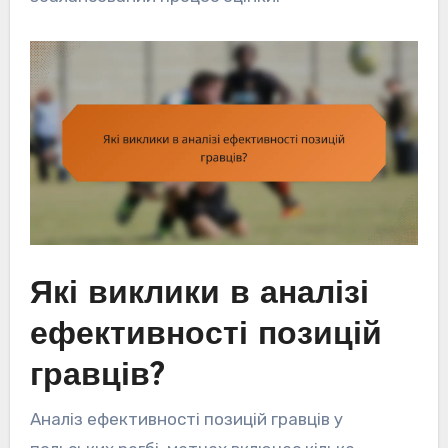
Які виклики в аналізі
ефективності позицій
гравців?
Аналіз ефективності позицій гравців у