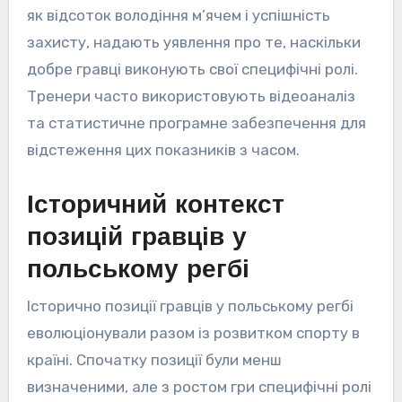
як відсоток володіння м’ячем і успішність
захисту, надають уявлення про те, наскільки
добре гравці виконують свої специфічні ролі.
Тренери часто використовують відеоаналіз
та статистичне програмне забезпечення для
відстеження цих показників з часом.
Історичний контекст
позицій гравців у
польському регбі
Історично позиції гравців у польському регбі
еволюціонували разом із розвитком спорту в
країні. Спочатку позиції були менш
визначеними, але з ростом гри специфічні ролі