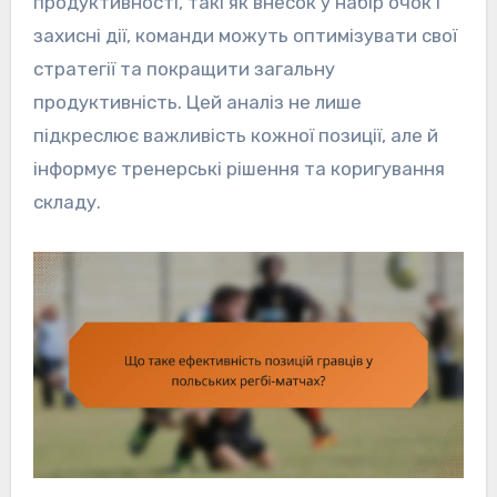
продуктивності, такі як внесок у набір очок і
захисні дії, команди можуть оптимізувати свої
стратегії та покращити загальну
продуктивність. Цей аналіз не лише
підкреслює важливість кожної позиції, але й
інформує тренерські рішення та коригування
складу.