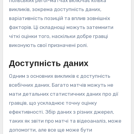
польських регбі-матчах включає кілька
викликів, зокрема доступність даних,
варіативність позицій та вплив зовнішніх
факторів. Ці складнощі можуть затемнити
чіткі оцінки того, наскільки добре гравці
виконують свої призначені ролі.
Доступність даних
Одним з основних викликів є доступність
всебічних даних. Багато матчів можуть не
мати детальних статистичних даних про дії
гравців, що ускладнює точну оцінку
ефективності. Збір даних з різних джерел,
таких як звіти про матчі та відеоаналіз, може
допомогти, але все ще може бути