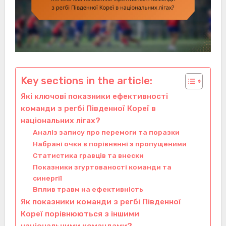
Key sections in the article:
Які ключові показники ефективності
команди з регбі Південної Кореї в
національних лігах?
Аналіз запису про перемоги та поразки
Набрані очки в порівнянні з пропущеними
Статистика гравців та внески
Показники згуртованості команди та
синергії
Вплив травм на ефективність
Як показники команди з регбі Південної
Кореї порівнюються з іншими