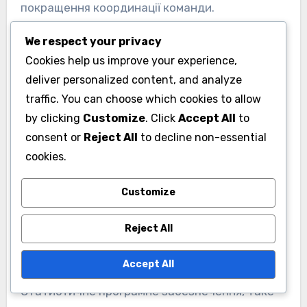
покращення координації команди.
We respect your privacy
Для ефективного використання
Cookies help us improve your experience,
переконайтеся, що сесії відеоаналізу
deliver personalized content, and analyze
інтегровані в регулярні графіки тренувань.
traffic. You can choose which cookies to allow
Заохочуйте гравців взаємодіяти з
by clicking
Customize
. Click
Accept All
to
відеоматеріалом, сприяючи глибшому
consent or
Reject All
to decline non-essential
розумінню їхніх ролей та відповідальностей на
cookies.
полі.
Customize
Статистичне програмне
Reject All
забезпечення для
інтерпретації даних
Accept All
Статистичне програмне забезпечення, таке