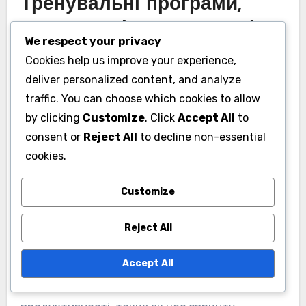
Тренувальні програми,
адаптовані до показників
We respect your privacy
позицій
Cookies help us improve your experience,
deliver personalized content, and analyze
Тренувальні програми, адаптовані до
traffic. You can choose which cookies to allow
специфічних вимог кожної ролі в команді.
by clicking
Customize
. Click
Accept All
to
Наприклад, форварди можуть надавати
consent or
Reject All
to decline non-essential
перевагу силовим та потужним тренуванням,
cookies.
тоді як захисники часто акцентують увагу на
швидкості та спритності. Включення вправ, які
Customize
імітують ігрові ситуації, може суттєво
покращити показники продуктивності, що
Reject All
стосуються кожної позиції.
Accept All
Крім того, використання показників