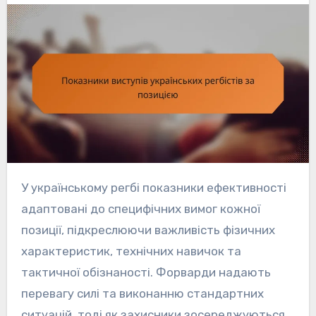
У українському регбі показники ефективності
адаптовані до специфічних вимог кожної
позиції, підкреслюючи важливість фізичних
характеристик, технічних навичок та
тактичної обізнаності. Форварди надають
перевагу силі та виконанню стандартних
ситуацій, тоді як захисники зосереджуються