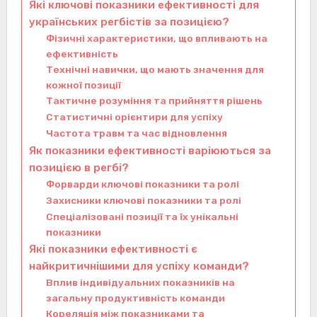
Які ключові показники ефективності для
українських регбістів за позицією?
Фізичні характеристики, що впливають на
ефективність
Технічні навички, що мають значення для
кожної позиції
Тактичне розуміння та прийняття рішень
Статистичні орієнтири для успіху
Частота травм та час відновлення
Як показники ефективності варіюються за
позицією в регбі?
Форварди ключові показники та ролі
Захисники ключові показники та ролі
Спеціалізовані позиції та їх унікальні
показники
Які показники ефективності є
найкритичнішими для успіху команди?
Вплив індивідуальних показників на
загальну продуктивність команди
Кореляція між показниками та